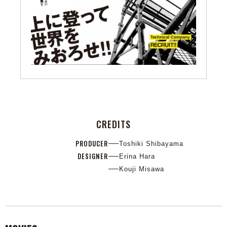
CREDITS
PRODUCER
Toshiki Shibayama
DESIGNER
Erina Hara
Kouji Misawa