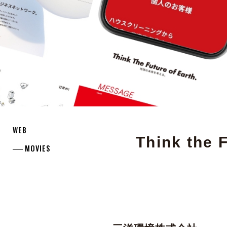
WEB
Think th
MOVIES