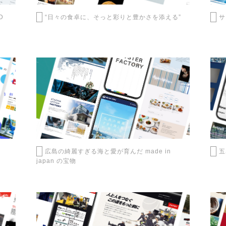
D
“日々の食卓に、そっと彩りと豊かさを添える”
サ
広島の綺麗すぎる海と愛が育んだ made in
五
japan の宝物