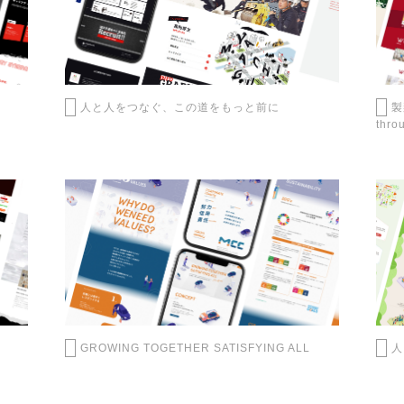
人と人をつなぐ、この道をもっと前に
製
thro
GROWING TOGETHER SATISFYING ALL
人